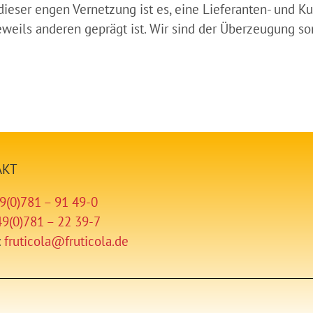
 dieser engen Vernetzung ist es, eine Lieferanten- und 
eweils anderen geprägt ist. Wir sind der Überzeugung so
AKT
9(0)781 – 91 49-0
49(0)781 – 22 39-7
:
fruticola@fruticola.de